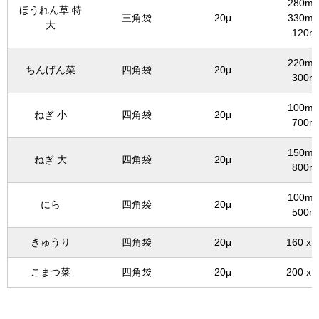
280mm
ほうれん草 特
三角袋
20μ
330mm
大
120m
220mm
ちんげん菜
四角袋
20μ
300m
100mm
ねぎ 小
四角袋
20μ
700m
150mm
ねぎ 大
四角袋
20μ
800m
100mm
にら
四角袋
20μ
500m
きゅうり
四角袋
20μ
160 x 
こまつ菜
四角袋
20μ
200 x 