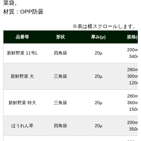
菜袋。
材質：OPP防曇
※表は横スクロールします。
品番等
形状
厚み(μ)
規格(m
200mm
新鮮野菜 11号L
四角袋
20μ
340m
280mm
新鮮野菜 大
三角袋
20μ
300mm
120m
280mm
新鮮野菜 特大
三角袋
20μ
360mm
150m
200mm
ほうれん草
四角袋
20μ
350m