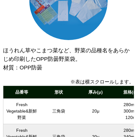
ほうれん草やこまつ菜など、野菜の品種名をあらか
じめ印刷したOPP防曇野菜袋。
材質：OPP防曇
※表は横スクロールします。
品番等
形状
厚み(μ)
規格(m
Fresh
280mm
Vegetable&新鮮
三角袋
20μ
300mm
野菜
120m
Fresh
280mm
Vegetable&新鮮
三角袋
20μ
340mm