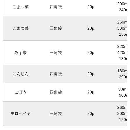
200mm
こまつ菜
四角袋
20μ
340m
260mm
こまつ菜
三角袋
20μ
330mm
155m
220mm
みず奈
三角袋
20μ
420mm
130m
180mm
にんじん
四角袋
20μ
290m
90mm
ごぼう
四角袋
20μ
900m
260mm
モロヘイヤ
三角袋
20μ
300mm
120m