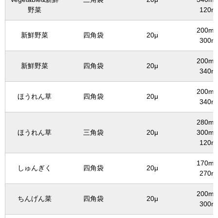
野菜
120m
200mm
新鮮野菜
四角袋
20μ
300m
200mm
新鮮野菜
四角袋
20μ
340m
200mm
ほうれん草
四角袋
20μ
340m
280mm
ほうれん草
三角袋
20μ
300mm
120m
170mm
しゅんぎく
四角袋
20μ
270m
200mm
ちんげん菜
四角袋
20μ
300m