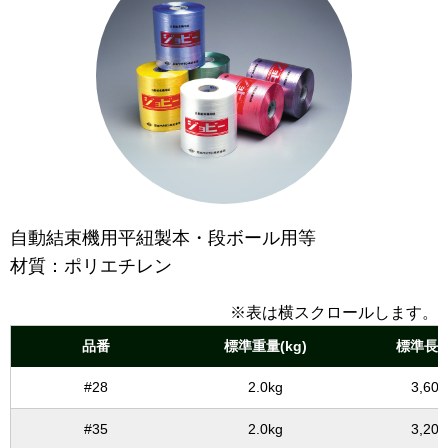
自動結束機用平紐製本・段ボール用等
材質：ポリエチレン
※表は横スクロールします。
品番
標準重量(kg)
標準長さ
#28
2.0kg
3,60
#35
2.0kg
3,20