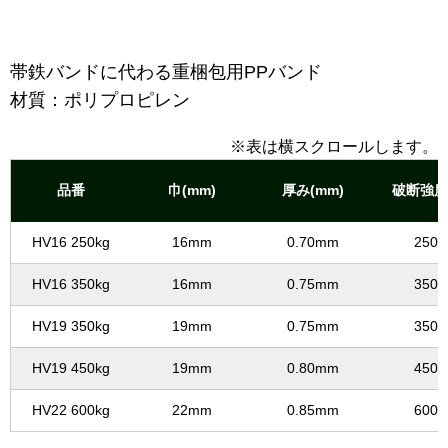
帯鉄バンドに代わる重梱包用PPバンド
材質：ポリプロピレン
※表は横スクロールします。
品番
巾(mm)
厚み(mm)
破断強度(
HV16 250kg
16mm
0.70mm
250k
HV16 350kg
16mm
0.75mm
350k
HV19 350kg
19mm
0.75mm
350k
HV19 450kg
19mm
0.80mm
450k
HV22 600kg
22mm
0.85mm
600k