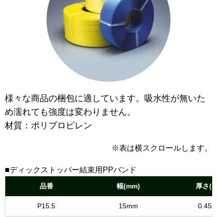
様々な商品の梱包に適しています。吸水性が無いた
め濡れても強度は変わりません。
材質：ポリプロピレン
※表は横スクロールします。
■ディックストッパー結束用PPバンド
品番
幅(mm)
厚さ(m
P15.5
15mm
0.45