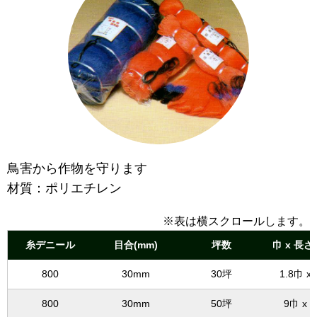
鳥害から作物を守ります
材質：ポリエチレン
※表は横スクロールします。
糸デニール
目合(mm)
坪数
巾 x 長
800
30mm
30坪
1.8巾 x
800
30mm
50坪
9巾 x 