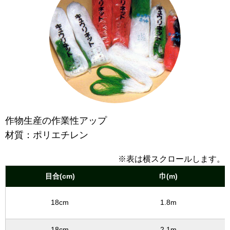
作物生産の作業性アップ
材質：ポリエチレン
※表は横スクロールします。
目合(cm)
巾(m)
18cm
1.8m
18cm
2.1m